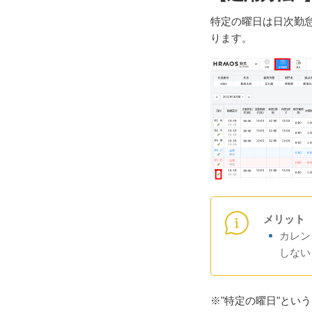
特定の曜日は日次勤
ります。
メリット
カレン
しない
※"特定の曜日"とい