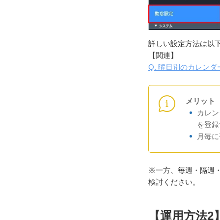
詳しい設定方法は以
【関連】
Q. 曜日別のカレン
メリット
カレン
を登録
月毎に
※一方、毎週・隔週
検討ください。
【運用方法2