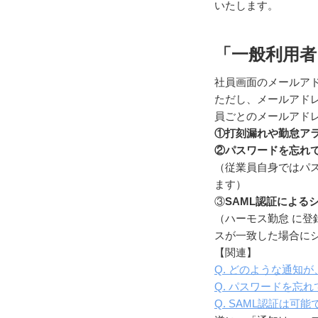
いたします。
「一般利用者
社員画面のメールア
ただし、メールアド
員ごとのメールアド
①打刻漏れや勤怠ア
②パスワードを忘れ
（従業員自身ではパ
ます）
③
SAML認証による
（ハーモス勤怠 に登
スが一致した場合に
【関連】
Q. どのような通知
Q. パスワードを忘
Q. SAML認証は可