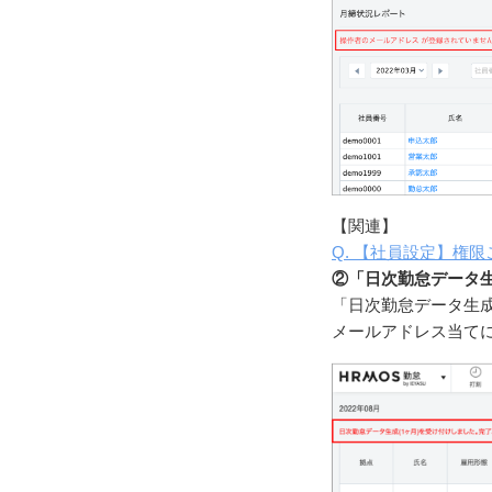
【関連】
Q. 【社員設定】権
②「日次勤怠データ
「日次勤怠データ生
メールアドレス当て