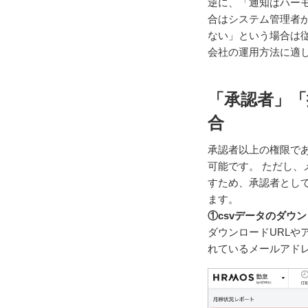
逆に、「通知はハー
合はシステム管理者が
ない」という場合は
会社の運用方法に適
「承認者」「
合
承認者以上の権限で
可能です。
ただし、
すため、承認者とし
ます。
①csvデータのダウ
ダウンロードURL
れているメールアド