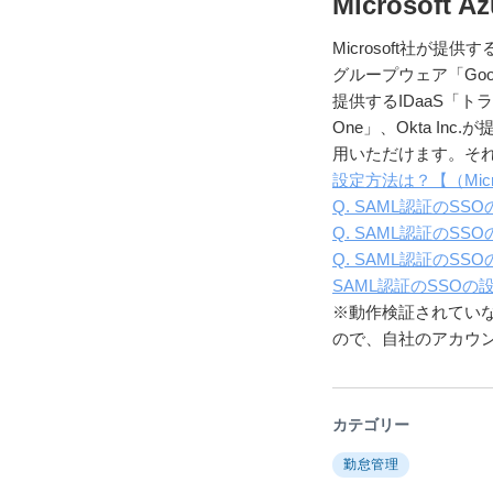
Microso
Microsoft社が提供
グループウェア「Goog
提供するIDaaS「ト
One」、Okta I
用いただけます。それ
設定方法は？【（Microsof
Q. SAML認証のS
Q. SAML認証のSS
Q. SAML認証のSS
SAML認証のSSOの設定方
※動作検証されていな
ので、自社のアカウ
カテゴリー
勤怠管理