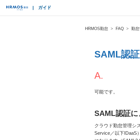
|
ガイド
HRMOS
HRMOS勤怠
FAQ
勤怠
SAML認
A.
可能です。
SAML認証
クラウド勤怠管理システム
Service／以下I