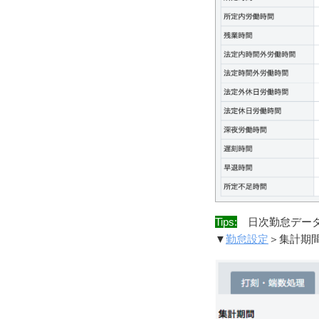
Tips:
日次勤怠データ
▼
勤怠設定
＞集計期間