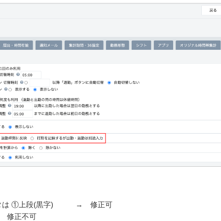
タは
①上段(黒字) → 修正可
→ 修正不可