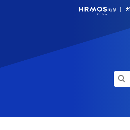
|
ガ
HRMO