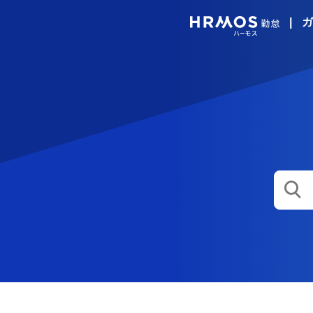
|
ガ
HRMO