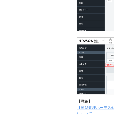
【詳細】
【勤怠管理ハーモス勤
について