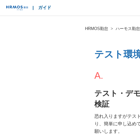
|
ガイド
HRMOS
HRMOS勤怠
ハーモス勤怠
テスト環
A.
テスト・デ
検証
恐れ入りますがテス
り、簡単に申し込め
願いします。