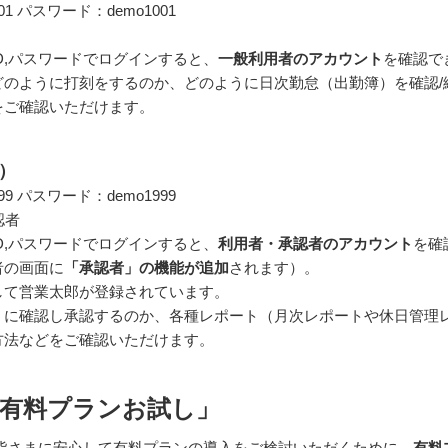
01
パスワード：demo1001
D,パスワードでログインすると、
一般利用者のアカウント
を確認で
どのように打刻をするのか、どのように日次勤怠（出勤簿）を確認/
をご確認いただけます。
）
99
パスワード：demo1999
認者
D,パスワードでログインすると、
利用者・承認者のアカウント
を確
者の画面に
「承認者」の機能が追加
されます）。
して営業太郎が登録されています。
うに確認し承認するのか、各種レポート（月次レポートや休日管理
方法などをご確認いただけます。
「有料プランお試し」
、皆さまに安心して有料プランの導入をご検討いただくために、
有料