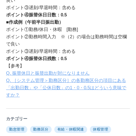
良い
ポイント③遅刻/早退時間：含める
ポイント④振替休日日数：0.5
■作成例（午前半日振出勤）
ポイント①勤務/休日・休暇 [勤務]
ポイント②勤務時間入力 ※（2）の場合は勤務時間は空欄
で良い
ポイント③遅刻/早退時間：含める
ポイント④振替休日残数：0.5
【参考】
Q. 振替休日と振替出勤が対になりません
Q. ［システム管理＞勤務区分］の各勤務区分の項目にある
「出勤日数」や「公休日数」の1・0・0.5はどういう意味で
すか？
カテゴリー
勤怠管理
勤務区分
有給・休暇関連
休暇管理