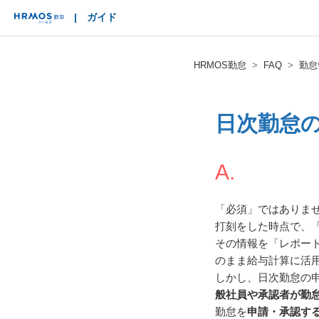
|
ガイド
HRMOS
HRMOS勤怠
FAQ
勤怠
日次勤怠
A.
「必須」ではありま
打刻をした時点で、
その情報を「レポート
のまま給与計算に活
しかし、日次勤怠の
般社員や承認者が勤
勤怠を
申請・承認す