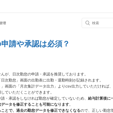
管理
の申請や承認は必須？
せんが、日次勤怠の申請・承認を推奨しております。
「日次勤怠」画面の出勤表に出勤・退勤時刻が記録されます。
」画面の「月次集計データ出力」よりcsv出力していただければ
用していただくことができます。
申請・承認をしなければ勤怠が確定していないため、
給与計算後に
怠データを修正することも可能になります
。
ることで、過去の勤怠データを修正できなくなる
ので、正しい勤怠