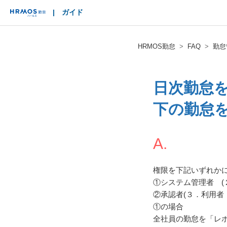
|
ガイド
HRMOS
HRMOS勤怠
FAQ
勤怠
日次勤怠
下の勤怠
A.
権限を下記いずれか
①システム管理者 (
②承認者(３．利用者
①の場合
全社員の勤怠を「レ