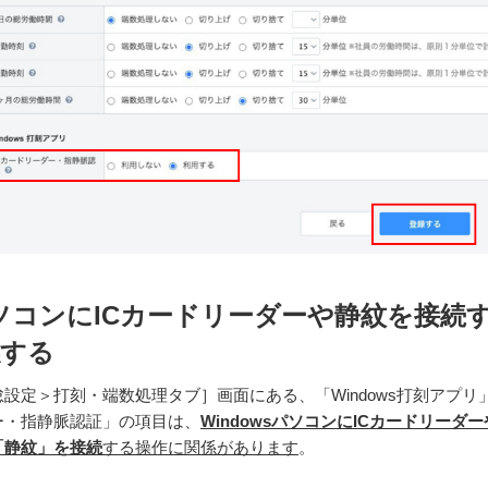
sパソコンにICカードリーダーや静紋を接続
係する
設定＞打刻・端数処理タブ］画面にある、「Windows打刻アプリ
ー・指静脈認証」の項目は、
WindowsパソコンにICカードリーダー
「静紋」を接続
する操作に関係があります
。