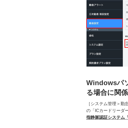
Window
る場合に関
［システム管理＞勤怠
の「ICカードリーダ
指静脈認証システム