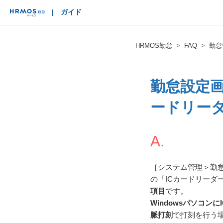
|
ガイド
HRMOS
HRMOS勤怠
FAQ
勤怠
勤怠設定画
ードリー
A.
［システム管理＞勤怠
の「ICカードリーダ
項目
です。
Windowsパソコン
脈打刻
で打刻を行う