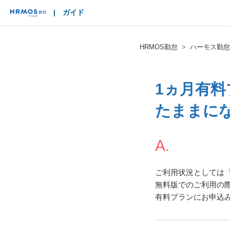
|
ガイド
HRMOS
HRMOS勤怠
ハーモス勤怠
1ヵ月有
たままに
A.
ご利用状況としては
無料版でのご利用の
有料プランにお申込