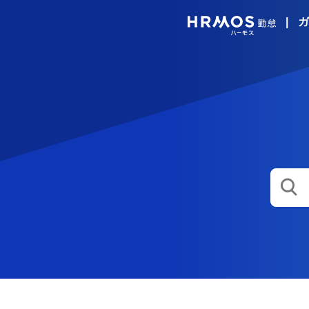
|
ガ
HRMO