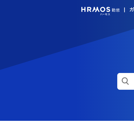
|
ガ
HRMO