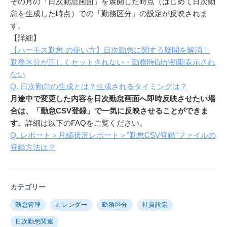
その月の「日次勤怠画面」を展開した時点（はじめて日次勤
怠を生成した時点）での「勤務区分」の設定が反映されま
す。
【詳細】
【ハーモス勤怠 の使い方】日次勤怠に関する疑問を解消｜
勤務区分が正しくセットされない・勤務時間が初期表示され
ない
Q. 日次勤怠の生成とは？生成されるタイミングは？
月途中で変更した内容を日次勤怠画面へ即時反映させたい場
合は、「勤怠CSV登録」で一気に反映させることができま
す。
詳細は以下のFAQをご覧ください。
Q. レポート＞月締状況レポート＞”勤怠CSV登録”ファイルの
登録方法は？
カテゴリー
勤怠管理
カレンダー
勤務区分
社員設定
日次勤怠関連