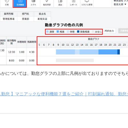
るかについては、勤怠グラフの上部に凡例が出ておりますのでそち
ス勤怠 】マニアックな便利機能７選をご紹介｜打刻漏れ通知、勤怠