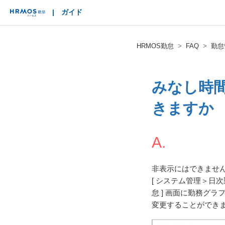
|
ガイド
HRMOS
HRMOS勤怠
FAQ
勤怠
みなし時
きますか
A.
非表示にはできませ
[ システム管理＞日次
怠 ] 画面に勤務グ
変更することができ