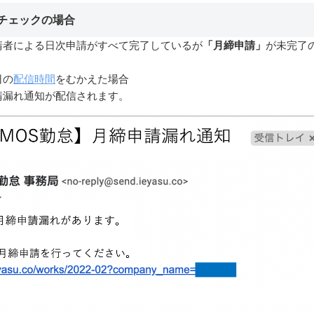
にチェックの場合
請者による日次申請がすべて完了しているが
「月締申請」
が未完了
日の
配信時間
をむかえた場合
請漏れ通知が配信されます。