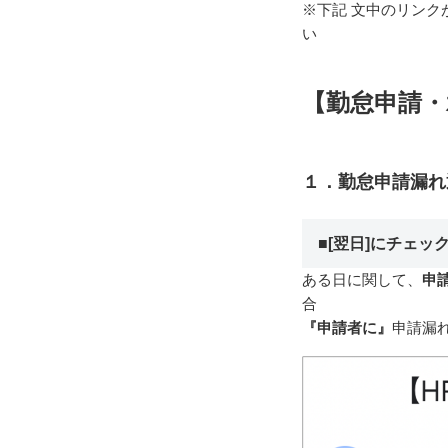
※下記 文中のリン
い
【勤怠申請・
１．勤怠申請漏れ
■[翌日]にチェッ
ある日に関して、
申
合
『申請者に』
申請漏