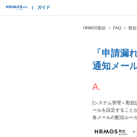
|
ガイド
HRMOS
HRMOS勤怠
FAQ
勤怠
「申請漏
通知メー
A.
[システム管理＞勤怠
ールを設定すること
各メールの配信ルー