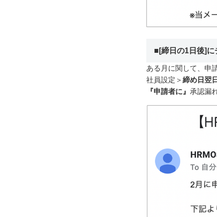
■[締日の1日後]
ある月に関して、申
社員設定＞
締め日翌
『申請者に』
承認漏