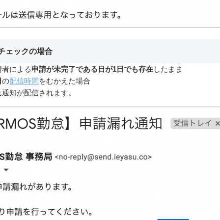
にチェックの場合
請者による
申請が未完了である日が1日でも存在
したまま
日
の
配信時間
をむかえた場合
れ通知が配信されます。