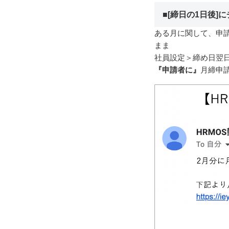
■[締日の1日後]
ある月に関して、申
まま
社員設定＞締め日翌
『申請者に』
月締申