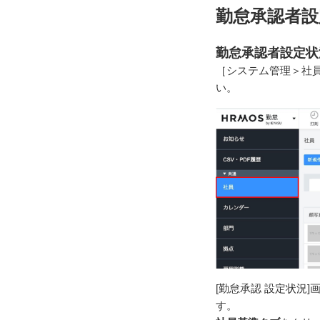
勤怠承認者設
勤怠承認者設定状
［システム管理＞社
い。
[勤怠承認 設定状況]
す。