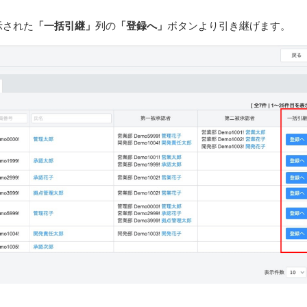
示された
「一括引継」
列の
「登録へ」
ボタンより引き継げます。