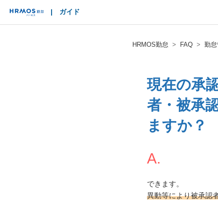
|
ガイド
HRMOS
HRMOS勤怠
FAQ
勤怠
現在の承
者・被承
ますか？
A.
できます。
異動等により被承認