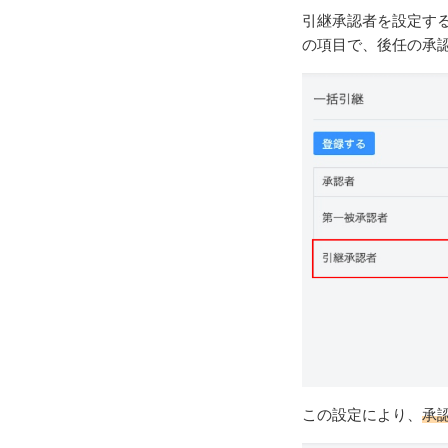
引継承認者を設定す
の項目で、後任の承
この設定により、
承