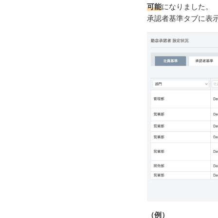
可能
になりました。
承認者基準タブに表
（例）