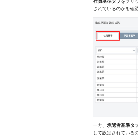
社員基準タブ
をクリ
されているのかを確
一方、
承認者基準タ
して設定されている