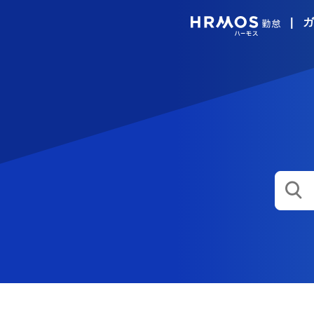
|
ガ
HRMO